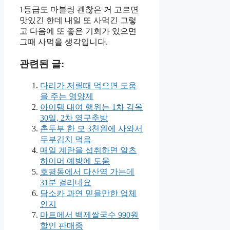
1등급도 마블링 괜찮은 거 고르면
맛있긴 한데 내일 또 사먹긴 그렇
고 다음에 또 좋은 기회가 있으면
그때 사먹을 생각입니다.
관련된 글:
다리가 저릴때 먹으면 도움
을 주는 영양제
아이템 대여 행위는 1차 감옥
30일, 2차 영구추방
촌두부 한 모 3천원에 사와서
두부김치 먹음
매일 계란을 섭취하면 알츠
하이머 예방에 도움
호평동에서 다산역 가는데
31분 걸리네요
담소카 과연 믿을만한 업체
인지
마트에서 백제쌀국수 990원
할인 판매중