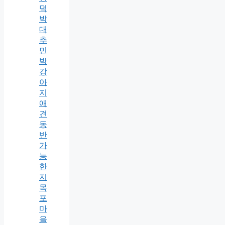
덕
박
대
추
민
박
강
아
지
애
견
동
반
가
능
한
지
목
포
마
을