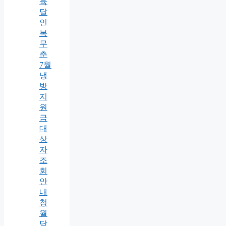
육
달
인
복
무
춘
7월
냉
방
지
원
금
대
상
자
조
회
안
내
청
월
당