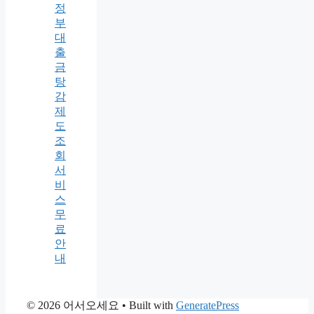
정
부
대
출
금
탕
감
제
도
조
회
서
비
스
무
료
안
내
© 2026 어서오세요
• Built with
GeneratePress