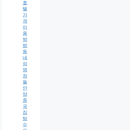
호
텔
가
격
이
용
방
법
동
네
의
명
장
들
안
양
중
국
집
탕
수