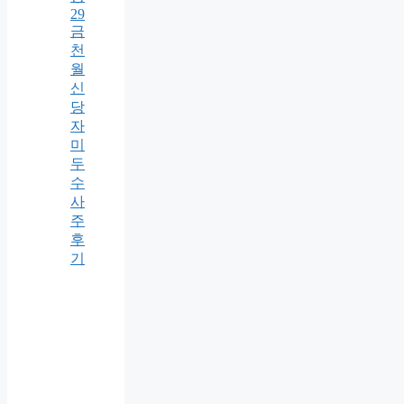
29
금
천
월
신
당
자
미
두
수
사
주
후
기