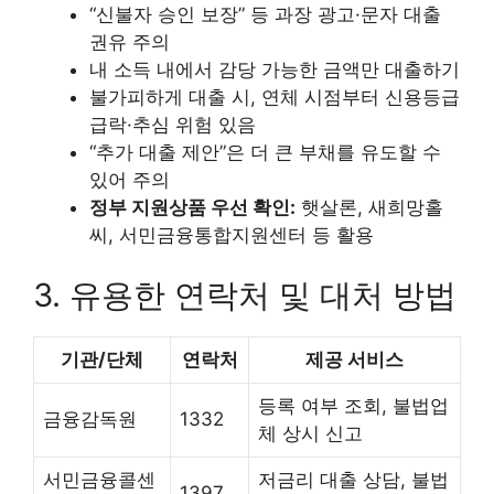
“신불자 승인 보장” 등 과장 광고·문자 대출
권유 주의
내 소득 내에서 감당 가능한 금액만 대출하기
불가피하게 대출 시, 연체 시점부터 신용등급
급락·추심 위험 있음
“추가 대출 제안”은 더 큰 부채를 유도할 수
있어 주의
정부 지원상품 우선 확인:
햇살론, 새희망홀
씨, 서민금융통합지원센터 등 활용
3. 유용한 연락처 및 대처 방법
기관/단체
연락처
제공 서비스
등록 여부 조회, 불법업
금융감독원
1332
체 상시 신고
서민금융콜센
저금리 대출 상담, 불법
1397