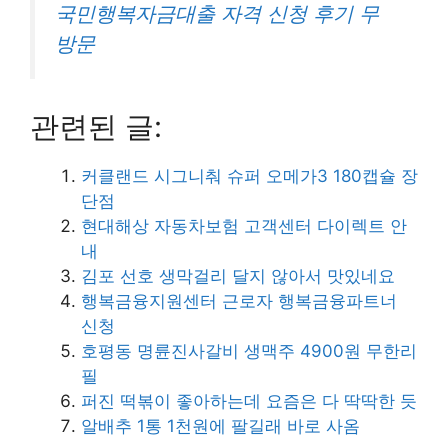
국민행복자금대출 자격 신청 후기 무
방문
관련된 글:
커클랜드 시그니춰 슈퍼 오메가3 180캡슐 장
단점
현대해상 자동차보험 고객센터 다이렉트 안
내
김포 선호 생막걸리 달지 않아서 맛있네요
행복금융지원센터 근로자 행복금융파트너
신청
호평동 명륜진사갈비 생맥주 4900원 무한리
필
퍼진 떡볶이 좋아하는데 요즘은 다 딱딱한 듯
알배추 1통 1천원에 팔길래 바로 사옴