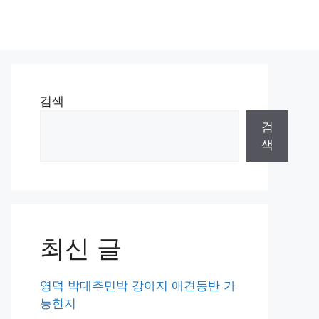
검색
검
색
최신 글
영덕 박대추민박 강아지 애견동반 가
능한지