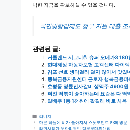
넉한 자금을 확보하실 수 있을 겁니다.
국민빚탕감제도 정부 지원 대출 조
관련된 글:
커클랜드 시그니춰 슈퍼 오메가3 18
현대해상 자동차보험 고객센터 다이렉
김포 선호 생막걸리 달지 않아서 맛있
행복금융지원센터 근로자 행복금융파
호평동 명륜진사갈비 생맥주 4900원
퍼진 떡볶이 좋아하는데 요즘은 다 딱
알배추 1통 1천원에 팔길래 바로 사옴
Categories
리니지
마른 하늘에 비가 쏟아져서 스윗모먼트 카페 방문
라면사리가 무한리필인 점부부대찌개집