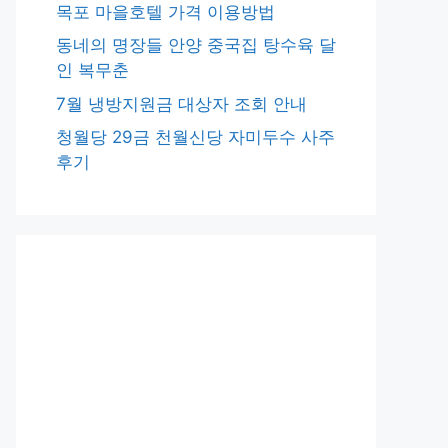
목포 마을호텔 가격 이용방법
동네의 명장들 안양 중국집 탕수육 달
인 복무춘
7월 냉방지원금 대상자 조회 안내
청월당 29금 천월신당 자미두수 사주
후기