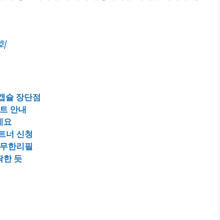
회
0캡슐 장단점
트 안내
네요
트너 신청
 무한리필
딱한 듯