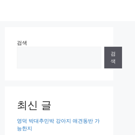
검색
검
색
최신 글
영덕 박대추민박 강아지 애견동반 가
능한지