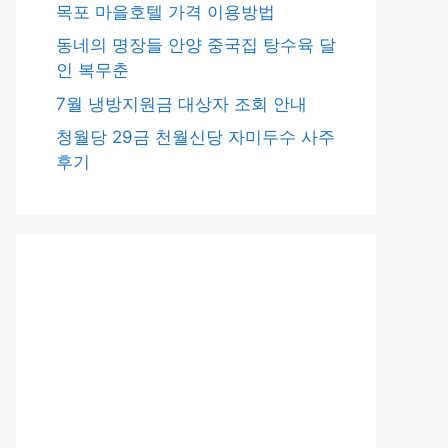
목포 마을호텔 가격 이용방법
동네의 명장들 안양 중국집 탕수육 달
인 복무춘
7월 냉방지원금 대상자 조회 안내
청월당 29금 천월신당 자미두수 사주
후기