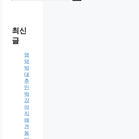
최신
글
영
덕
박
대
추
민
박
강
아
지
애
견
동