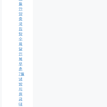
들
안
양
중
국
집
탕
수
육
달
인
복
무
춘
7월
냉
방
지
원
금
대