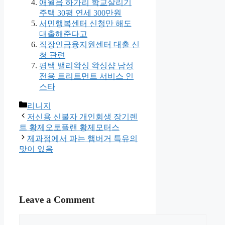
애월읍 하가리 학교살리기
주택 30평 연세 300만원
서민행복센터 신청만 해도
대출해준다고
직장인금융지원센터 대출 신
청 관련
평택 밸리왁싱 왁싱샵 남성
전용 트리트먼트 서비스 인
스타
Categories
리니지
저신용 신불자 개인회생 장기렌
트 황제오토플랜 황제모터스
제과점에서 파는 햄버거 특유의
맛이 있음
Leave a Comment
Comment