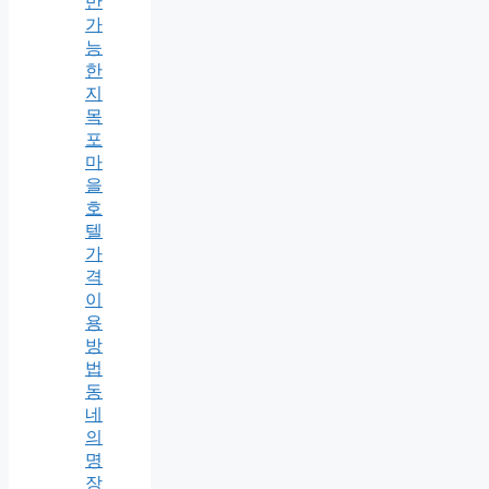
반
가
능
한
지
목
포
마
을
호
텔
가
격
이
용
방
법
동
네
의
명
장