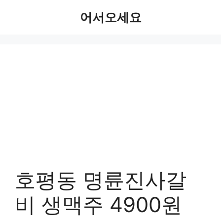
Skip
어서오세요
to
content
호평동 명륜진사갈
비 생맥주 4900원