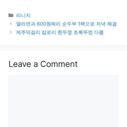
Categories
리니지
열라면과 600원짜리 순두부 1팩으로 저녁 해결
제주막걸리 칼로리 흰뚜껑 초록뚜껑 다름
Leave a Comment
Comment