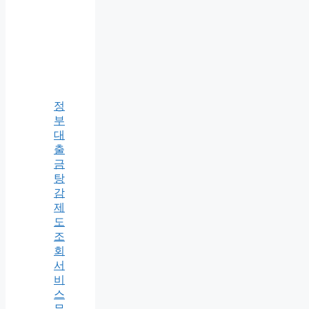
정
부
대
출
금
탕
감
제
도
조
회
서
비
스
무