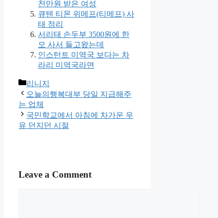
천만원 받은 여성
큐텐 티몬 위메프(티메프) 사
태 정리
서리태 손두부 3500원에 한
모 사서 들고왔는데
인스턴트 미역국 보다는 차
라리 미역국라면
Categories
리니지
오늘의행복대부 당일 지급해주
는 업체
국민학교에서 아침에 차가운 우
유 던지던 시절
Leave a Comment
Comment