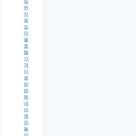
능
한
지
목
포
마
을
호
텔
가
격
이
용
방
법
동
네
의
명
장
들
안