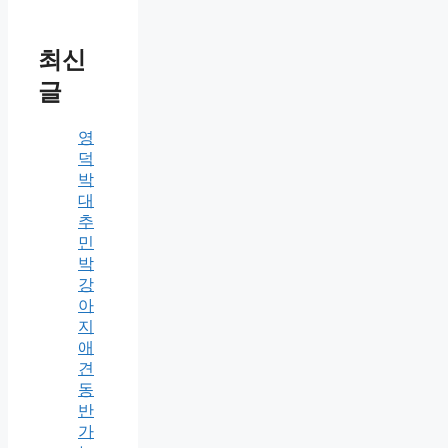
최신
글
영
덕
박
대
추
민
박
강
아
지
애
견
동
반
가