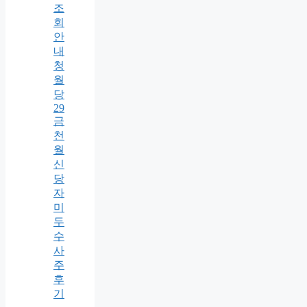
조
회
안
내
청
월
당
29
금
천
월
신
당
자
미
두
수
사
주
후
기