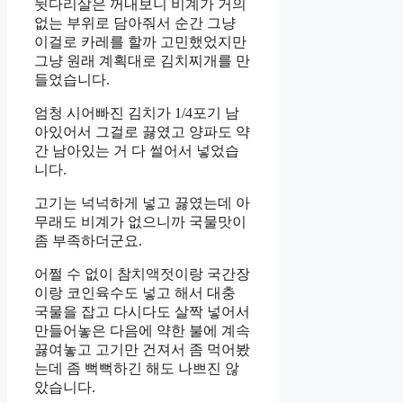
뒷다리살은 꺼내보니 비계가 거의
없는 부위로 담아줘서 순간 그냥
이걸로 카레를 할까 고민했었지만
그냥 원래 계획대로 김치찌개를 만
들었습니다.
엄청 시어빠진 김치가 1/4포기 남
아있어서 그걸로 끓였고 양파도 약
간 남아있는 거 다 썰어서 넣었습
니다.
고기는 넉넉하게 넣고 끓였는데 아
무래도 비계가 없으니까 국물맛이
좀 부족하더군요.
어쩔 수 없이 참치액젓이랑 국간장
이랑 코인육수도 넣고 해서 대충
국물을 잡고 다시다도 살짝 넣어서
만들어놓은 다음에 약한 불에 계속
끓여놓고 고기만 건져서 좀 먹어봤
는데 좀 뻑뻑하긴 해도 나쁘진 않
았습니다.