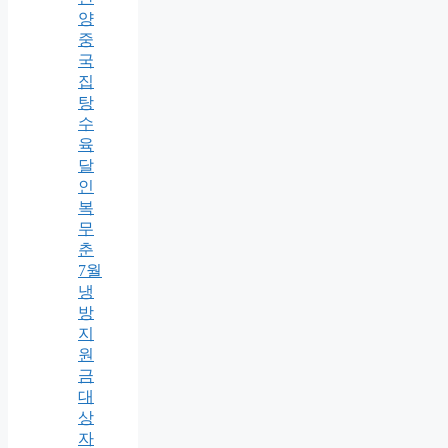
양
중
국
집
탕
수
육
달
인
복
무
춘
7월
냉
방
지
원
금
대
상
자