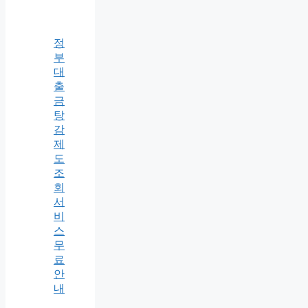
정
부
대
출
금
탕
감
제
도
조
회
서
비
스
무
료
안
내