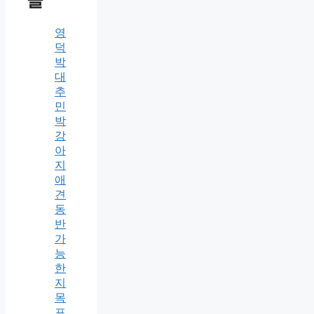
글
영
덕
박
대
추
민
박
강
아
지
애
견
동
반
가
능
한
지
목
포