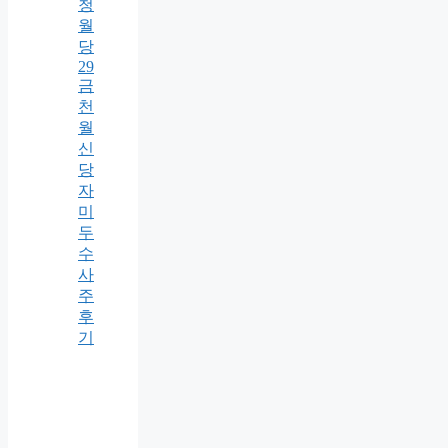
청
월
당
29
금
천
월
신
당
자
미
두
수
사
주
후
기