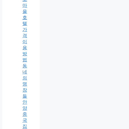
마
을
호
텔
가
격
이
용
방
법
동
네
의
명
장
들
안
양
중
국
집