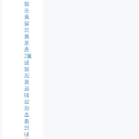
탕
수
육
달
인
복
무
춘
7월
냉
방
지
원
금
대
상
자
조
회
안
내